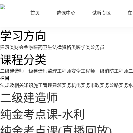
首页
选课中心
试听专区
在
学习方向
建筑类
财会金融
医药卫生
法律资格类
医学类
公务员
课程分类
二级建造师
一级建造师
监理工程师
安全工程师
一级消防工程师
二
栏目
法规及相关知识
施工管理
建筑实务
机电实务
市政实务
公路实务
水
二级建造师
纯金考点课-水利
纯金考点课(直播回放)