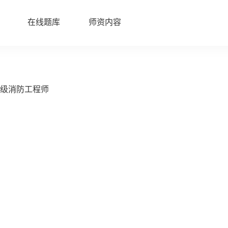
在线题库
师资内容
级消防工程师