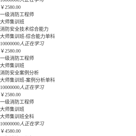
￥2580.00
一级消防工程师
大师集训班
消防安全技术综合能力
大师集训班-综合能力单科
10000000
人正在学习
￥2580.00
一级消防工程师
大师集训班
消防安全案例分析
大师集训班-案例分析单科
10000000
人正在学习
￥2580.00
一级消防工程师
大师集训班
大师集训班全科
10000000
人正在学习
￥4580.00