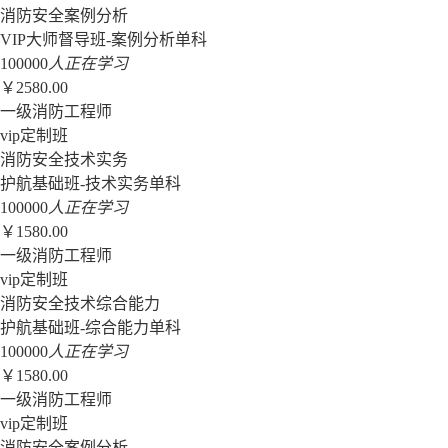
消防安全案例分析
VIP大师督导班-案例分析单科
100000
人正在学习
￥2580.00
一级消防工程师
vip定制班
消防安全技术实务
护航基础班-技术实务单科
100000
人正在学习
￥1580.00
一级消防工程师
vip定制班
消防安全技术综合能力
护航基础班-综合能力单科
100000
人正在学习
￥1580.00
一级消防工程师
vip定制班
消防安全案例分析