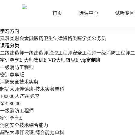
首页
选课中心
试听专区
学习方向
建筑类
财会金融
医药卫生
法律资格类
医学类
公务员
课程分类
二级建造师
一级建造师
监理工程师
安全工程师
一级消防工程师
二
密训尊享班
大师集训班
VIP大师督导班
vip定制班
一级消防工程师
密训尊享班
消防安全技术实务
超钻大师伴读班-技术实务单科
100000
人正在学习
￥3580.00
一级消防工程师
密训尊享班
消防安全技术综合能力
超钻大师伴读班-综合能力单科